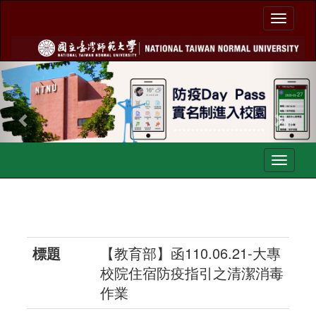
Toggl
naviga
Previous
Nex
Toggl
navig
標題
【教育部】函110.06.21-大專
校院住宿防疫指引之清潔消毒
作業